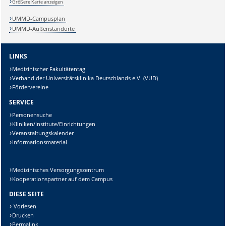
Größere Karte anzeigen
UMMD-Campusplan
Lösung:
UMMD-Außenstandorte
LINKS
Medizinischer Fakultätentag
Verband der Universitätsklinika Deutschlands e.V. (VUD)
Fördervereine
SERVICE
Personensuche
Kliniken/Institute/Einrichtungen
Veranstaltungskalender
Informationsmaterial
Medizinisches Versorgungszentrum
Kooperationspartner auf dem Campus
DIESE SEITE
Vorlesen
Drucken
Permalink