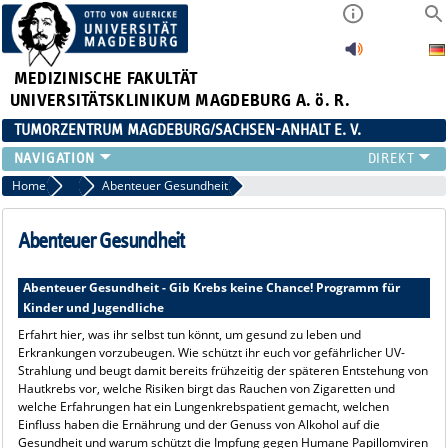
MEDIZINISCHE FAKULTÄT
UNIVERSITÄTSKLINIKUM MAGDEBURG A. ö. R.
TUMORZENTRUM MAGDEBURG/SACHSEN-ANHALT E. V.
ÜBER UNS
Home
Familien-Infotag "Aktiv gegen Krebs" 2024
Abenteuer Gesundheit
TEAM
AKTUELLES
Abenteuer Gesundheit
VERANSTALTUNGEN
PROJEKTE
Abenteuer Gesundheit - Gib Krebs keine Chance! Programm für
Kinder und Jugendliche
ARBEITSGRUPPEN
KONTAKT
Erfahrt hier, was ihr selbst tun könnt, um gesund zu leben und
Erkrankungen vorzubeugen. Wie schützt ihr euch vor gefährlicher UV-
ANMELDUNG HÄMATOLOGISCHER STAMMTISCH 02.09.2026
Strahlung und beugt damit bereits frühzeitig der späteren Entstehung von
Hautkrebs vor, welche Risiken birgt das Rauchen von Zigaretten und
welche Erfahrungen hat ein Lungenkrebspatient gemacht, welchen
Einfluss haben die Ernährung und der Genuss von Alkohol auf die
Gesundheit und warum schützt die Impfung gegen Humane Papillomviren