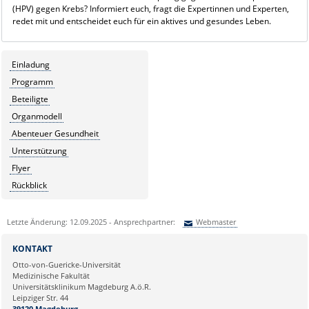
(HPV) gegen Krebs? Informiert euch, fragt die Expertinnen und Experten,
redet mit und entscheidet euch für ein aktives und gesundes Leben.
Einladung
Programm
Beteiligte
Organmodell
Abenteuer Gesundheit
Unterstützung
Flyer
Rückblick
Letzte Änderung: 12.09.2025 - Ansprechpartner:
Webmaster
Sie können eine Nachricht versenden an:
Webmaster
KONTAKT
Ihre E-Mailadresse:
Otto-von-Guericke-Universität
Medizinische Fakultät
Universitätsklinikum Magdeburg A.ö.R.
Ihr Anliegen:
Leipziger Str. 44
39120 Magdeburg