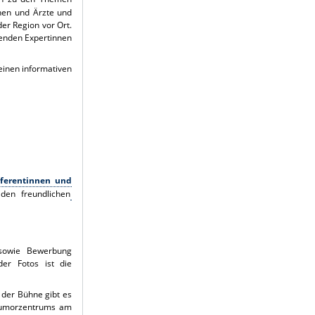
nen und Ärzte und
er Region vor Ort.
tenden Expertinnen
einen informativen
eferentinnen und
den freundlichen
 sowie Bewerbung
der Fotos ist die
 der Bühne gibt es
 Tumorzentrums am