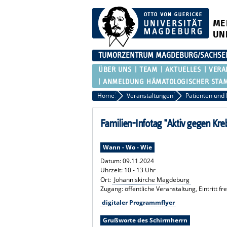
ME
UN
TUMORZENTRUM MAGDEBURG/SACHSEN-
ÜBER UNS
TEAM
AKTUELLES
VERA
ANMELDUNG HÄMATOLOGISCHER STAMM
Home
Veranstaltungen
Familien-Infotag "Aktiv gegen Kre
Wann - Wo - Wie
Datum: 09.11.2024
Uhrzeit: 10 - 13 Uhr
Ort:
Johanniskirche Magdeburg
Zugang: öffentliche Veranstaltung, Eintritt fre
digitaler Programmflyer
Grußworte des Schirmherrn