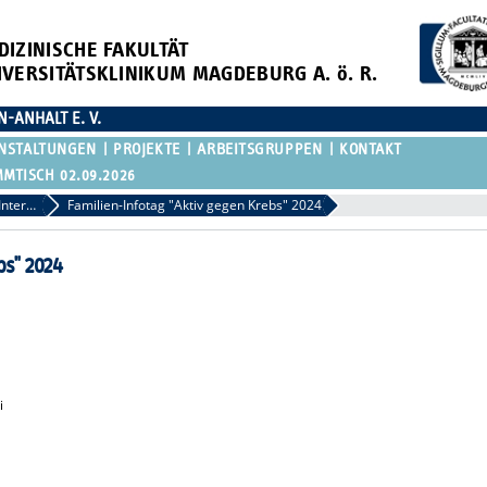
DIZINISCHE FAKULTÄT
IVERSITÄTSKLINIKUM MAGDEBURG A. ö. R.
ANHALT E. V.
NSTALTUNGEN
PROJEKTE
ARBEITSGRUPPEN
KONTAKT
TISCH 02.09.2026
Patienten und Interessierte
Familien-Infotag "Aktiv gegen Krebs" 2024
bs" 2024
i