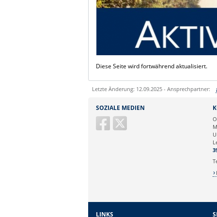
Diese Seite wird fortwährend aktualisiert.
Letzte Änderung: 12.09.2025 - Ansprechpartner:
Sie können eine Nachricht versenden an:
SOZIALE MEDIEN
K
Ihre E-Mailadresse:
O
M
U
Ihr Anliegen:
L
3
T
LINKS
S