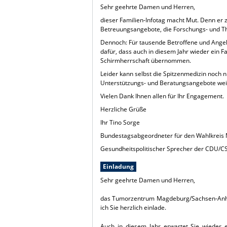
Sehr geehrte Damen und Herren,
dieser Familien-Infotag macht Mut. Denn er 
Betreuungsangebote, die Forschungs- und Th
Dennoch: Für tausende Betroffene und Angeh
dafür, dass auch in diesem Jahr wieder ein Fa
Schirmherrschaft übernommen.
Leider kann selbst die Spitzenmedizin noch 
Unterstützungs- und Beratungsangebote weite
Vielen Dank Ihnen allen für Ihr Engagement.
Herzliche Grüße
Ihr Tino Sorge
Bundestagsabgeordneter für den Wahlkreis
Gesundheitspolitischer Sprecher der CDU/C
Einladung
Sehr geehrte Damen und Herren,
das Tumorzentrum Magdeburg/Sachsen-Anhalt 
ich Sie herzlich einlade.
Auch in diesem Jahr erwartet Sie wieder e