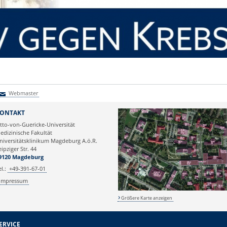
Webmaster
Webmaster
ONTAKT
tto-von-Guericke-Universität
edizinische Fakultät
niversitätsklinikum Magdeburg A.ö.R.
eipziger Str. 44
9120 Magdeburg
el.:
+49-391-67-01
Impressum
Größere Karte anzeigen
ERVICE