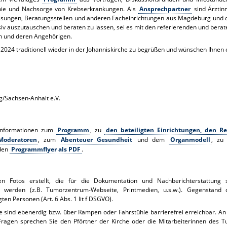
pie und Nachsorge von Krebserkrankungen. Als
Ansprechpartner
sind Ärztin
lassungen, Beratungsstellen und anderen Facheinrichtungen aus Magdeburg und d
nsiv auszutauschen und beraten zu lassen, sei es mit den referierenden und bera
n und deren Angehörigen.
2024 traditionell wieder in der Johanniskirche zu begrüßen und wünschen Ihnen 
/Sachsen-Anhalt e.V.
 Informationen zum
Programm
, zu
den beteiligten Einrichtungen, den R
Moderatoren
, zum
Abenteuer Gesundheit
und dem
Organmodell
, zu 
 den
Programmflyer als PDF
.
 Fotos erstellt, die für die Dokumentation und Nachberichterstattung
 werden (z.B. Tumorzentrum-Webseite, Printmedien, u.s.w.). Gegenstand 
gten Personen (Art. 6 Abs. 1 lit f DSGVO).
e sind ebenerdig bzw. über Rampen oder Fahrstühle barrierefrei erreichbar. An
i Fragen sprechen Sie den Pförtner der Kirche oder die Mitarbeiterinnen des