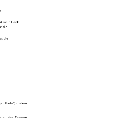
e
ist mein Dank
ür die
ss die
gen Krebs“, zu dem
en zu den Themen