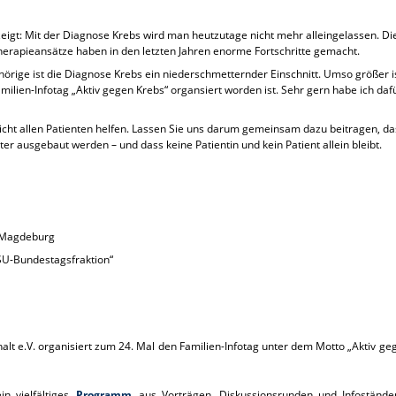
zeigt: Mit der Diagnose Krebs wird man heutzutage nicht mehr alleingelassen. Di
erapieansätze haben in den letzten Jahren enorme Fortschritte gemacht.
örige ist die Diagnose Krebs ein niederschmetternder Einschnitt. Umso größer 
milien-Infotag „Aktiv gegen Krebs“ organsiert worden ist. Sehr gern habe ich daf
nicht allen Patienten helfen. Lassen Sie uns darum gemeinsam dazu beitragen, da
r ausgebaut werden – und dass keine Patientin und kein Patient allein bleibt.
 Magdeburg
SU-Bundestagsfraktion“
e.V. organisiert zum 24. Mal den Familien-Infotag unter dem Motto „Aktiv ge
in vielfältiges
Programm
aus Vorträgen, Diskussionsrunden und Infoständ