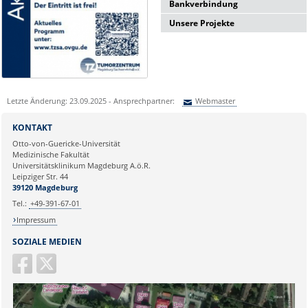
Bankverbindung
Unsere Projekte
Deutsche Apotheker- und
Ärztebank
Benefizregatta "Rudern gegen
IBAN: DE19 3006 0601 0004 2942
Krebs"
97
Benefizaktion "Beweg Dich gegen
BIC: DAAEDEDDXXX
Krebs"
St.-Nr.: 102/142/03397
Patientenprojekt "Aktiv bei Krebs"
Letzte Änderung: 23.09.2025 - Ansprechpartner:
Webmaster
Aktion "SunPass"
Sie können eine Nachricht versenden an:
Webmaster
KONTAKT
Ihre E-Mailadresse:
Otto-von-Guericke-Universität
Medizinische Fakultät
Universitätsklinikum Magdeburg A.ö.R.
Ihr Anliegen:
Leipziger Str. 44
39120 Magdeburg
Tel.:
+49-391-67-01
Impressum
SOZIALE MEDIEN