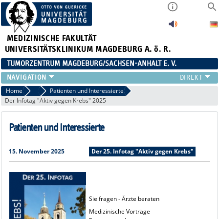
MEDIZINISCHE FAKULTÄT
UNIVERSITÄTSKLINIKUM MAGDEBURG A. ö. R.
TUMORZENTRUM MAGDEBURG/SACHSEN-ANHALT E. V.
ÜBER UNS
Home
Veranstaltungen
Patienten und Interessierte
Der Infotag "Aktiv gegen Krebs" 2025
TEAM
AKTUELLES
Patienten und Interessierte
VERANSTALTUNGEN
PROJEKTE
ARBEITSGRUPPEN
15. November 2025
Der 25. Infotag "Aktiv gegen Krebs"
KONTAKT
ANMELDUNG HÄMATOLOGISCHER STAMMTISCH 02.09.2026
Sie fragen - Ärzte beraten
Medizinische Vorträge