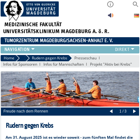
MEDIZINISCHE FAKULTÄT
UNIVERSITÄTSKLINIKUM MAGDEBURG A. ö. R.
TUMORZENTRUM MAGDEBURG/SACHSEN-ANHALT E. V.
ÜBER UNS
Home
Projekte
Rudern gegen Krebs
Presseschau
Infos für Sponsoren
Infos für Mannschaften
Projekt "Aktiv bei Krebs"
TEAM
AKTUELLES
VERANSTALTUNGEN
PROJEKTE
ARBEITSGRUPPEN
KONTAKT
Freude nach dem Rennen
1 / 3
ANMELDUNG HÄMATOLOGISCHER STAMMTISCH 02.09.2026
Rudern gegen Krebs
Am 31. August 2025 ist es wieder soweit - zum fünften Mal findet die