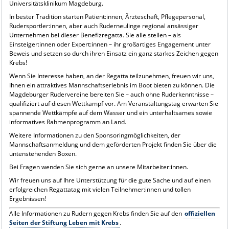
Universitätsklinikum Magdeburg.
In bester Tradition starten Patient:innen, Ärzteschaft, Pflegepersonal,
Rudersportler:innen, aber auch Ruderneulinge regional ansässiger
Unternehmen bei dieser Benefizregatta. Sie alle stellen – als
Einsteiger:innen oder Expert:innen – ihr großartiges Engagement unter
Beweis und setzen so durch ihren Einsatz ein ganz starkes Zeichen gegen
Krebs!
Wenn Sie Interesse haben, an der Regatta teilzunehmen, freuen wir uns,
Ihnen ein attraktives Mannschaftserlebnis im Boot bieten zu können. Die
Magdeburger Rudervereine bereiten Sie – auch ohne Ruderkenntnisse –
qualifiziert auf diesen Wettkampf vor. Am Veranstaltungstag erwarten Sie
spannende Wettkämpfe auf dem Wasser und ein unterhaltsames sowie
informatives Rahmenprogramm an Land.
Weitere Informationen zu den Sponsoringmöglichkeiten, der
Mannschaftsanmeldung und dem geförderten Projekt finden Sie über die
untenstehenden Boxen.
Bei Fragen wenden Sie sich gerne an unsere Mitarbeiter:innen.
Wir freuen uns auf Ihre Unterstützung für die gute Sache und auf einen
erfolgreichen Regattatag mit vielen Teilnehmer:innen und tollen
Ergebnissen!
Alle Informationen zu Rudern gegen Krebs finden Sie auf den
offiziellen
Seiten der Stiftung Leben mit Krebs
.