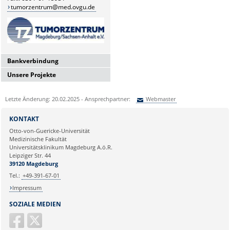
tumorzentrum@med.ovgu.de
Bankverbindung
Unsere Projekte
Deutsche Apotheker- und
Ärztebank
Benefizregatta "Rudern gegen
IBAN: DE19 3006 0601 0004 2942
Krebs"
Letzte Änderung: 20.02.2025 - Ansprechpartner:
Webmaster
97
Benefizaktion "Beweg Dich gegen
BIC: DAAEDEDDXXX
Sie können eine Nachricht versenden an:
Webmaster
Krebs"
KONTAKT
St.-Nr.: 102/142/03397
Ihre E-Mailadresse:
Patientenprojekt "Aktiv bei Krebs"
Otto-von-Guericke-Universität
Medizinische Fakultät
Aktion "SunPass"
Universitätsklinikum Magdeburg A.ö.R.
Ihr Anliegen:
Leipziger Str. 44
39120 Magdeburg
Tel.:
+49-391-67-01
Impressum
SOZIALE MEDIEN