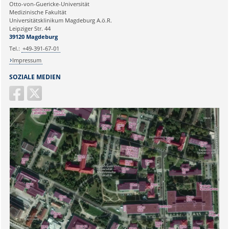
Ihre E-Mailadresse:
Patientenprojekt "Aktiv bei Krebs"
Otto-von-Guericke-Universität
Medizinische Fakultät
Aktion "SunPass"
Universitätsklinikum Magdeburg A.ö.R.
Ihr Anliegen:
Leipziger Str. 44
39120 Magdeburg
Tel.:
+49-391-67-01
Impressum
SOZIALE MEDIEN