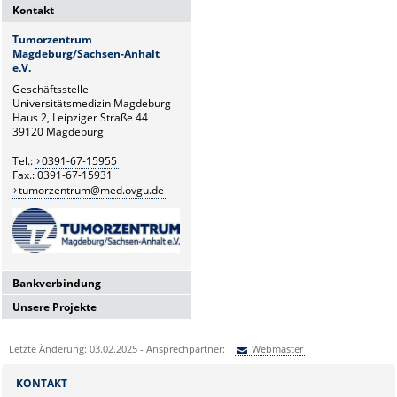
Kontakt
Tumorzentrum
Magdeburg/Sachsen-Anhalt
e.V.
Geschäftsstelle
Universitätsmedizin Magdeburg
Haus 2, Leipziger Straße 44
39120 Magdeburg
Tel.:
0391-67-15955
Fax.: 0391-67-15931
tumorzentrum@med.ovgu.de
Bankverbindung
Unsere Projekte
Deutsche Apotheker- und
Ärztebank
Benefizregatta "Rudern gegen
IBAN: DE19 3006 0601 0004 2942
Krebs"
Letzte Änderung: 03.02.2025 - Ansprechpartner:
Webmaster
97
Benefizaktion "Beweg Dich gegen
BIC: DAAEDEDDXXX
Sie können eine Nachricht versenden an:
Webmaster
Krebs"
KONTAKT
St.-Nr.: 102/142/03397