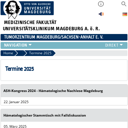
MEDIZINISCHE FAKULTÄT
UNIVERSITÄTSKLINIKUM MAGDEBURG A. ö. R.
TUMORZENTRUM MAGDEBURG/SACHSEN-ANHALT E. V.
ÜBER UNS
Home
Ärzte und Pflegepersonal
Termine 2025
TEAM
AKTUELLES
Termine 2025
VERANSTALTUNGEN
PROJEKTE
ARBEITSGRUPPEN
ASH-Kongress 2024 - Hämatologische Nachlese Magdeburg
KONTAKT
22. Januar 2025
ANMELDUNG HÄMATOLOGISCHER STAMMTISCH 02.09.2026
Hämatologischer Stammtisch mit Falldiskussion
05. März 2025