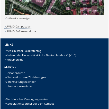
Größere Karte anzeigen
Sicherheitsabfrage:
UMMD-Campusplan
UMMD-Außenstandorte
LINKS
Medizinischer Fakultätentag
Lösung:
Verband der Universitätsklinika Deutschlands e.V. (VUD)
Fördervereine
SERVICE
Personensuche
Kliniken/Institute/Einrichtungen
Veranstaltungskalender
Informationsmaterial
Medizinisches Versorgungszentrum
Kooperationspartner auf dem Campus