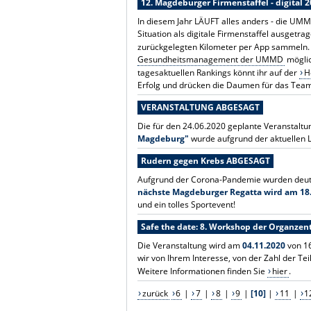
12. Magdeburger Firmenstaffel - digital 
In diesem Jahr LÄUFT alles anders - die UMM
Situation als digitale Firmenstaffel ausgetra
zurückgelegten Kilometer per App sammeln. 
Gesundheitsmanagement der UMMD
möglic
tagesaktuellen Rankings könnt ihr auf der
H
Erfolg und drücken die Daumen für das Te
VERANSTALTUNG ABGESAGT
Die für den 24.06.2020 geplante Veranstalt
Magdeburg"
wurde aufgrund der aktuellen La
Rudern gegen Krebs ABGESAGT
Aufgrund der Corona-Pandemie wurden deuts
nächste Magdeburger Regatta wird am 18. 
und ein tolles Sportevent!
Safe the date: 8. Workshop der Organze
Die Veranstaltung wird am
04.11.2020
von 16
wir von Ihrem Interesse, von der Zahl der 
Weitere Informationen finden Sie
hier
.
zurück
6
|
7
|
8
|
9
|
[10]
|
11
|
1