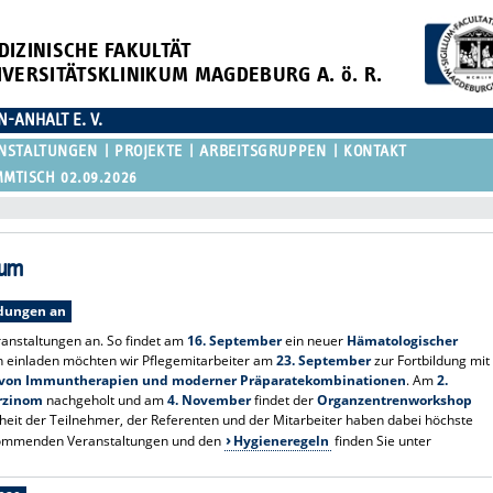
DIZINISCHE FAKULTÄT
IVERSITÄTSKLINIKUM MAGDEBURG A. ö. R.
ANHALT E. V.
NSTALTUNGEN
PROJEKTE
ARBEITSGRUPPEN
KONTAKT
TISCH 02.09.2026
rum
ldungen an
anstaltungen an. So findet am
16. September
ein neuer
Hämatologischer
ich einladen möchten wir Pflegemitarbeiter am
23. September
zur Fortbildung mit
on Immuntherapien und moderner Präparatekombinationen
. Am
2.
rzinom
nachgeholt und am
4. November
findet der
Organzentrenworkshop
rheit der Teilnehmer, der Referenten und der Mitarbeiter haben dabei höchste
en kommenden Veranstaltungen und den
Hygieneregeln
finden Sie unter