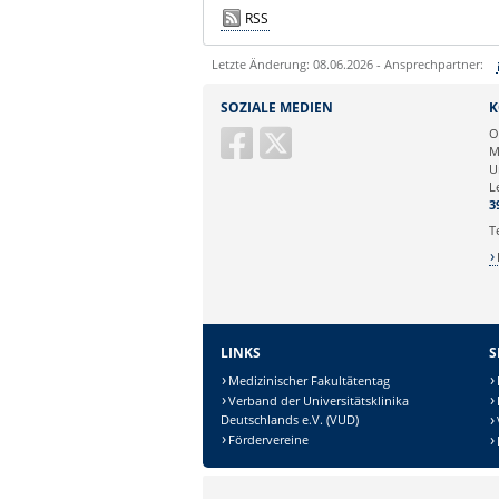
RSS
Letzte Änderung: 08.06.2026 - Ansprechpartner:
Sie können eine Nachricht versenden an:
SOZIALE MEDIEN
K
Ihre E-Mailadresse:
O
M
U
Ihr Anliegen:
L
3
T
LINKS
S
Medizinischer Fakultätentag
Verband der Universitätsklinika
Deutschlands e.V. (VUD)
Fördervereine