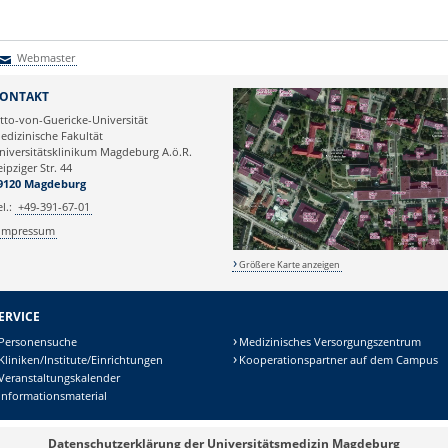
Webmaster
Webmaster
ONTAKT
tto-von-Guericke-Universität
edizinische Fakultät
niversitätsklinikum Magdeburg A.ö.R.
eipziger Str. 44
9120 Magdeburg
el.:
+49-391-67-01
Impressum
Größere Karte anzeigen
ERVICE
Personensuche
Medizinisches Versorgungszentrum
Kliniken/Institute/Einrichtungen
Kooperationspartner auf dem Campus
Veranstaltungskalender
Informationsmaterial
Datenschutzerklärung der Universitätsmedizin Magdeburg