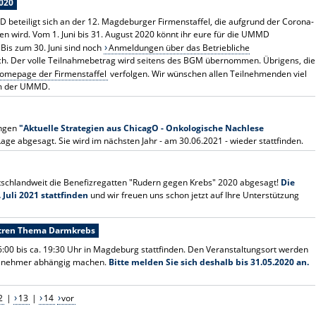
2020
D beteiligt sich an der 12. Magdeburger Firmenstaffel, die aufgrund der Corona-
gen wird. Vom 1. Juni bis 31. August 2020 könnt ihr eure für die UMMD
Bis zum 30. Juni sind noch
Anmeldungen über das Betriebliche
h. Der volle Teilnahmebetrag wird seitens des BGM übernommen. Übrigens, die
omepage der Firmenstaffel
verfolgen. Wir wünschen allen Teilnehmenden viel
am der UMMD.
ungen
"Aktuelle Strategien aus ChicagO - Onkologische Nachlese
ge abgesagt. Sie wird im nächsten Jahr - am 30.06.2021 - wieder stattfinden.
chlandweit die Benefizregatten "Rudern gegen Krebs" 2020 abgesagt!
Die
Juli 2021 stattfinden
und wir freuen uns schon jetzt auf Ihre Unterstützung
ntren Thema Darmkrebs
:00 bis ca. 19:30 Uhr in Magdeburg stattfinden. Den Veranstaltungsort werden
Teilnehmer abhängig machen.
Bitte melden Sie sich deshalb bis 31.05.2020 an.
2
|
13
|
14
vor