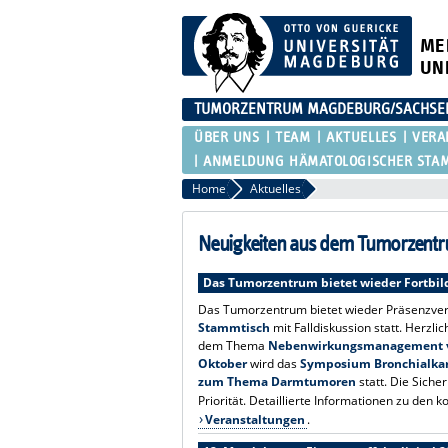
ME
UN
TUMORZENTRUM MAGDEBURG/SACHSEN-
ÜBER UNS
TEAM
AKTUELLES
VERA
ANMELDUNG HÄMATOLOGISCHER STAMM
Home
Aktuelles
Neuigkeiten aus dem Tumorzent
Das Tumorzentrum bietet wieder Fortbi
Das Tumorzentrum bietet wieder Präsenzver
Stammtisch
mit Falldiskussion statt. Herzl
dem Thema
Nebenwirkungsmanagement v
Oktober
wird das
Symposium Bronchialka
zum Thema Darmtumoren
statt. Die Siche
Priorität. Detaillierte Informationen zu d
Veranstaltungen
.