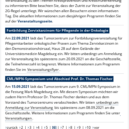
Veranstaltung zu den Themen Krebsprävention und Krebsfrüherkennung
zu informieren Bitte beachten Sie, dass der Zutritt zur Veranstaltung der
2G
-Regel unterliegt. Wir wünschen allen Besuchern einen informativen
Tag. Die aktuellen Informationen zum diesjährigen Programm finden Sie
auf der
Veranstaltungsseite
.
Fortbildung Zervixkarzinom für Pflegende in der Onkologie
Am
22.09.2021
lädt das Tumorzentrum zur Fortbildungsveranstaltung für
Pflegemitarbeiter onkologischer Praxen zum Thema Zervixkarzinom in
den Demonstrationshörsaal, Haus 28 auf dem Gelände der
Universitätsmedizin Magdeburg ein. Wir bitten
unbedingt um Anmeldung
zur Veranstaltung
bis spätestens zum 20.09.2021 an die Geschäftsstelle,
die Teilnehmerzahl ist begrenzt. Weitere Informationen zum Programm
finden Sie im
Veranstaltungsflyer
.
CML/MPN-Symposium und Abschied Prof. Dr. Thomas Fischer
Am
15.09.2021
lädt das Tumorzentrum zum 9. CML/MPN-Symposium in
die Festung Mark Magdeburg ein. Mit diesem Symposium möchten wir
zudem Herrn Professor Dr. Thomas Fischer danken und aus dem
Vorstand des Tumorzentrums verabschieden. Wir bitten
unbedingt um
Anmeldung zur Veranstaltung
bis spätestens zum 08.09.2021 an die
Geschäftsstelle. Weitere Informationen zum Programm finden Sie unter
Veranstaltungen
.
zurück
2
|
3
|
4
|
5
|
[6]
|
7
|
8
|
9
|
10
vor