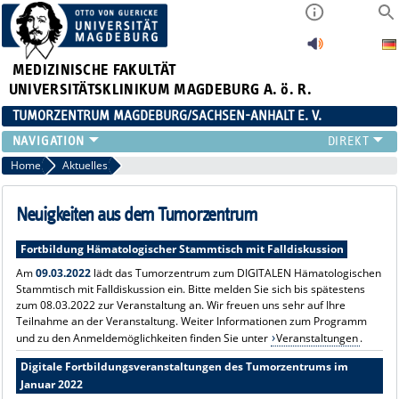
MEDIZINISCHE FAKULTÄT
UNIVERSITÄTSKLINIKUM MAGDEBURG A. ö. R.
TUMORZENTRUM MAGDEBURG/SACHSEN-ANHALT E. V.
ÜBER UNS
Home
Aktuelles
TEAM
AKTUELLES
Neuigkeiten aus dem Tumorzentrum
VERANSTALTUNGEN
Fortbildung Hämatologischer Stammtisch mit Falldiskussion
PROJEKTE
Am
09.03.2022
lädt das Tumorzentrum zum DIGITALEN Hämatologischen
ARBEITSGRUPPEN
Stammtisch mit Falldiskussion ein. Bitte melden Sie sich bis spätestens
KONTAKT
zum 08.03.2022 zur Veranstaltung an. Wir freuen uns sehr auf Ihre
ANMELDUNG HÄMATOLOGISCHER STAMMTISCH 02.09.2026
Teilnahme an der Veranstaltung. Weiter Informationen zum Programm
und zu den Anmeldemöglichkeiten finden Sie unter
Veranstaltungen
.
Digitale Fortbildungsveranstaltungen des Tumorzentrums im
Januar 2022