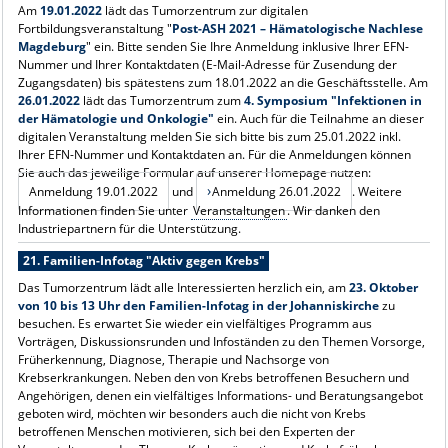
Am
19.01.2022
lädt das Tumorzentrum zur digitalen
Fortbildungsveranstaltung "
Post-ASH 2021 – Hämatologische Nachlese
Magdeburg
" ein. Bitte senden Sie Ihre Anmeldung inklusive Ihrer EFN-
Nummer und Ihrer Kontaktdaten (E-Mail-Adresse für Zusendung der
Zugangsdaten) bis spätestens zum 18.01.2022 an die Geschäftsstelle. Am
26.01.2022
lädt das Tumorzentrum zum
4. Symposium "Infektionen in
der Hämatologie und Onkologie"
ein. Auch für die Teilnahme an dieser
digitalen Veranstaltung melden Sie sich bitte bis zum 25.01.2022 inkl.
Ihrer EFN-Nummer und Kontaktdaten an. Für die Anmeldungen können
Sie auch das jeweilige Formular auf unserer Homepage nutzen:
Anmeldung 19.01.2022
und
Anmeldung 26.01.2022
. Weitere
Informationen finden Sie unter
Veranstaltungen
. Wir danken den
Industriepartnern
für die Unterstützung.
21. Familien-Infotag "Aktiv gegen Krebs"
Das Tumorzentrum lädt alle Interessierten herzlich ein, am
23. Oktober
von 10 bis 13 Uhr den Familien-Infotag in der Johanniskirche
zu
besuchen. Es erwartet Sie wieder ein vielfältiges Programm aus
Vorträgen, Diskussionsrunden und Infoständen zu den Themen Vorsorge,
Früherkennung, Diagnose, Therapie und Nachsorge von
Krebserkrankungen. Neben den von Krebs betroffenen Besuchern und
Angehörigen, denen ein vielfältiges Informations- und Beratungsangebot
geboten wird, möchten wir besonders auch die nicht von Krebs
betroffenen Menschen motivieren, sich bei den Experten der