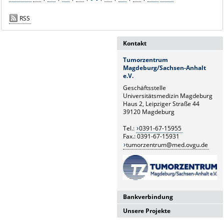
RSS
Kontakt
Tumorzentrum
Magdeburg/Sachsen-Anhalt
e.V.
Geschäftsstelle
Universitätsmedizin Magdeburg
Haus 2, Leipziger Straße 44
39120 Magdeburg
Tel.:
0391-67-15955
Fax.: 0391-67-15931
tumorzentrum@med.ovgu.de
Bankverbindung
Unsere Projekte
Deutsche Apotheker- und
Ärztebank
Benefizregatta "Rudern gegen