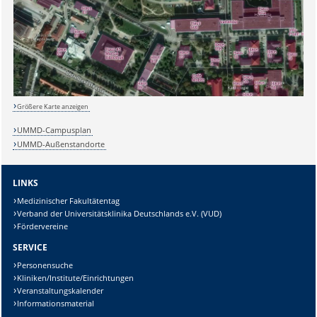
Größere Karte anzeigen
UMMD-Campusplan
UMMD-Außenstandorte
LINKS
Medizinischer Fakultätentag
Sicherheitsabfrage:
Verband der Universitätsklinika Deutschlands e.V. (VUD)
Fördervereine
SERVICE
Personensuche
Kliniken/Institute/Einrichtungen
Lösung:
Veranstaltungskalender
Informationsmaterial