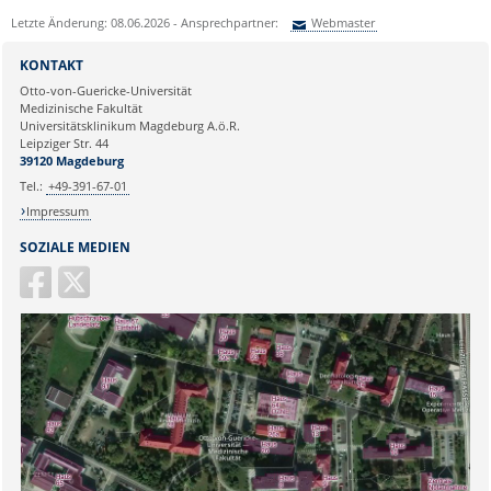
IBAN: DE19 3006 0601 0004 2942
Krebs"
Letzte Änderung: 08.06.2026 - Ansprechpartner:
Webmaster
97
Benefizaktion "Beweg Dich gegen
BIC: DAAEDEDDXXX
Sie können eine Nachricht versenden an:
Webmaster
Krebs"
KONTAKT
St.-Nr.: 102/142/03397
Ihre E-Mailadresse:
Patientenprojekt "Aktiv bei Krebs"
Otto-von-Guericke-Universität
Medizinische Fakultät
Aktion "SunPass"
Universitätsklinikum Magdeburg A.ö.R.
Ihr Anliegen:
Leipziger Str. 44
39120 Magdeburg
Tel.:
+49-391-67-01
Impressum
SOZIALE MEDIEN