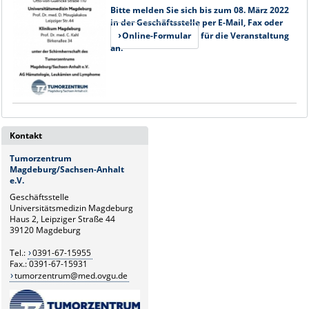
Bitte melden Sie sich bis zum 08. März 2022
in der Geschäftsstelle per E-Mail, Fax oder
Online-Formular
für die Veranstaltung
an.
Kontakt
Tumorzentrum
Magdeburg/Sachsen-Anhalt
e.V.
Geschäftsstelle
Universitätsmedizin Magdeburg
Haus 2, Leipziger Straße 44
39120 Magdeburg
Tel.:
0391-67-15955
Fax.: 0391-67-15931
tumorzentrum@med.ovgu.de