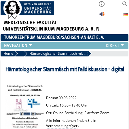
MEDIZINISCHE FAKULTÄT
UNIVERSITÄTSKLINIKUM MAGDEBURG A. ö. R.
TUMORZENTRUM MAGDEBURG/SACHSEN-ANHALT E. V.
ÜBER UNS
Home
Termine 2022
Hämatologischer Stammtisch mit Falldiskussion - digital
TEAM
AKTUELLES
Hämatologischer Stammtisch mit Falldiskussion - digital
VERANSTALTUNGEN
PROJEKTE
ARBEITSGRUPPEN
KONTAKT
Datum: 09.03.2022
ANMELDUNG HÄMATOLOGISCHER STAMMTISCH 02.09.2026
Uhrzeit: 16:30 - 18:40 Uhr
Ort: Online-Fortbildung, Plattform Zoom
Alle Informationen finden Sie im
Veranstaltungsflyer
.