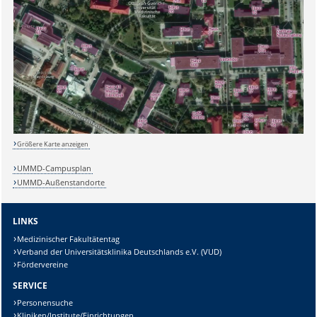
Sicherheitsabfrage:
Größere Karte anzeigen
UMMD-Campusplan
UMMD-Außenstandorte
Lösung:
LINKS
Medizinischer Fakultätentag
Verband der Universitätsklinika Deutschlands e.V. (VUD)
Fördervereine
SERVICE
Personensuche
Kliniken/Institute/Einrichtungen