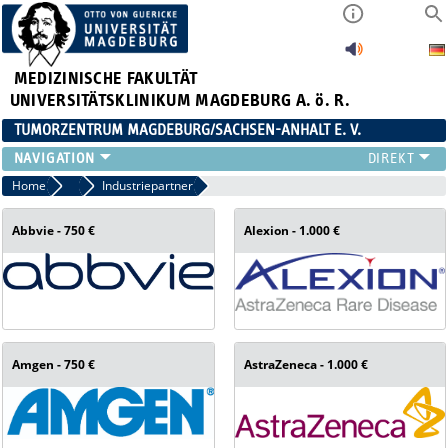
MEDIZINISCHE FAKULTÄT
UNIVERSITÄTSKLINIKUM MAGDEBURG A. ö. R.
TUMORZENTRUM MAGDEBURG/SACHSEN-ANHALT E. V.
ÜBER UNS
Home
Aktuelle Strategien aus ChicagO - Onkologische Nachlese Magdeburg
Industriepartner
TEAM
Abbvie - 750 €
Alexion - 1.000 €
AKTUELLES
VERANSTALTUNGEN
PROJEKTE
ARBEITSGRUPPEN
KONTAKT
ANMELDUNG HÄMATOLOGISCHER STAMMTISCH 02.09.2026
Amgen - 750 €
AstraZeneca - 1.000 €