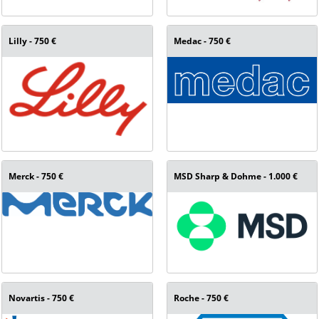
Lilly - 750 €
Medac - 750 €
Merck - 750 €
MSD Sharp & Dohme - 1.000 €
Novartis - 750 €
Roche - 750 €