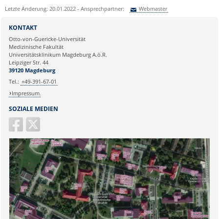
Letzte Änderung: 20.01.2022 - Ansprechpartner:
Webmaster
Sie können eine Nachricht versenden an:
Webmaster
KONTAKT
Ihre E-Mailadresse:
Otto-von-Guericke-Universität
Medizinische Fakultät
Universitätsklinikum Magdeburg A.ö.R.
Ihr Anliegen:
Leipziger Str. 44
39120 Magdeburg
Tel.:
+49-391-67-01
Impressum
SOZIALE MEDIEN