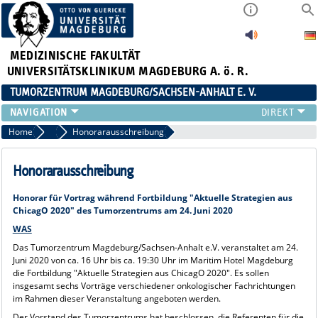
MEDIZINISCHE FAKULTÄT
UNIVERSITÄTSKLINIKUM MAGDEBURG A. ö. R.
TUMORZENTRUM MAGDEBURG/SACHSEN-ANHALT E. V.
ÜBER UNS
Home
Aktuelles
Honorarausschreibung
TEAM
AKTUELLES
Honorarausschreibung
VERANSTALTUNGEN
Honorar für Vortrag während Fortbildung "Aktuelle Strategien aus
PROJEKTE
ChicagO 2020" des Tumorzentrums am 24. Juni 2020
ARBEITSGRUPPEN
WAS
KONTAKT
Das Tumorzentrum Magdeburg/Sachsen-Anhalt e.V. veranstaltet am 24.
ANMELDUNG HÄMATOLOGISCHER STAMMTISCH 02.09.2026
Juni 2020 von ca. 16 Uhr bis ca. 19:30 Uhr im Maritim Hotel Magdeburg
die Fortbildung "Aktuelle Strategien aus ChicagO 2020". Es sollen
insgesamt sechs Vorträge verschiedener onkologischer Fachrichtungen
im Rahmen dieser Veranstaltung angeboten werden.
Der Vorstand des Tumorzentrums hat beschlossen, die Referenten für die