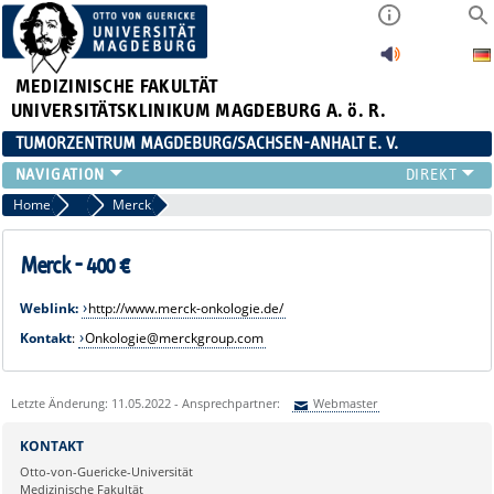
MEDIZINISCHE FAKULTÄT
UNIVERSITÄTSKLINIKUM MAGDEBURG A. ö. R.
TUMORZENTRUM MAGDEBURG/SACHSEN-ANHALT E. V.
ÜBER UNS
Home
Industriepartner
Merck
TEAM
AKTUELLES
Merck - 400 €
VERANSTALTUNGEN
Weblink:
http://www.merck-onkologie.de/
PROJEKTE
Kontakt
:
Onkologie@merckgroup.com
ARBEITSGRUPPEN
KONTAKT
ANMELDUNG HÄMATOLOGISCHER STAMMTISCH 02.09.2026
Letzte Änderung: 11.05.2022 - Ansprechpartner:
Webmaster
Sie können eine Nachricht versenden an:
Webmaster
KONTAKT
Ihre E-Mailadresse:
Otto-von-Guericke-Universität
Medizinische Fakultät