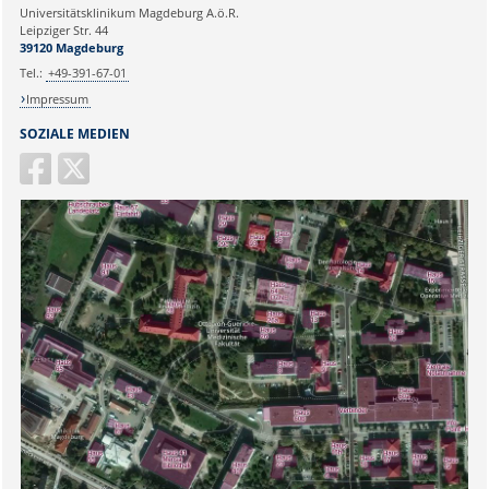
Universitätsklinikum Magdeburg A.ö.R.
Ihr Anliegen:
Leipziger Str. 44
39120 Magdeburg
Tel.:
+49-391-67-01
Impressum
SOZIALE MEDIEN
Sicherheitsabfrage: