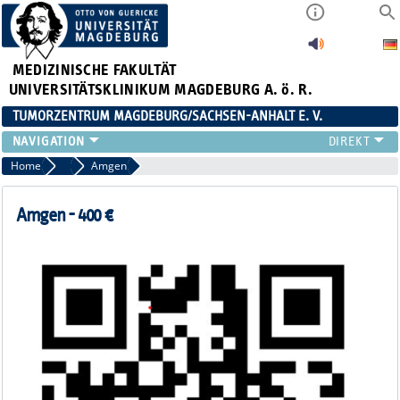
MEDIZINISCHE FAKULTÄT
UNIVERSITÄTSKLINIKUM MAGDEBURG A. ö. R.
TUMORZENTRUM MAGDEBURG/SACHSEN-ANHALT E. V.
ÜBER UNS
Home
Industriepartner
Amgen
TEAM
AKTUELLES
Amgen - 400 €
VERANSTALTUNGEN
PROJEKTE
ARBEITSGRUPPEN
KONTAKT
ANMELDUNG HÄMATOLOGISCHER STAMMTISCH 02.09.2026