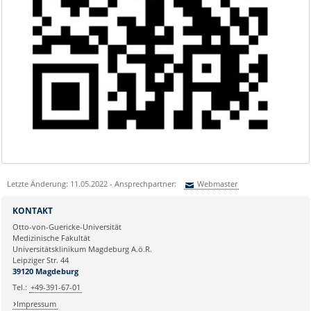
Letzte Änderung: 11.05.2022 - Ansprechpartner:
Webmaster
Sie können eine Nachricht versenden an:
Webmaster
KONTAKT
Ihre E-Mailadresse:
Otto-von-Guericke-Universität
Medizinische Fakultät
Universitätsklinikum Magdeburg A.ö.R.
Ihr Anliegen:
Leipziger Str. 44
39120 Magdeburg
Tel.:
+49-391-67-01
Impressum