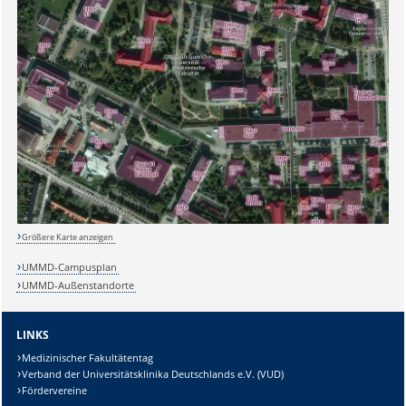
Sicherheitsabfrage:
Lösung:
Größere Karte anzeigen
UMMD-Campusplan
UMMD-Außenstandorte
LINKS
Medizinischer Fakultätentag
Verband der Universitätsklinika Deutschlands e.V. (VUD)
Fördervereine