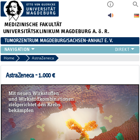
MEDIZINISCHE FAKULTÄT
UNIVERSITÄTSKLINIKUM MAGDEBURG A. ö. R.
TUMORZENTRUM MAGDEBURG/SACHSEN-ANHALT E. V.
ÜBER UNS
Home
Industriepartner
AstraZeneca
TEAM
AKTUELLES
AstraZeneca - 1.000 €
VERANSTALTUNGEN
PROJEKTE
ARBEITSGRUPPEN
KONTAKT
ANMELDUNG HÄMATOLOGISCHER STAMMTISCH 02.09.2026