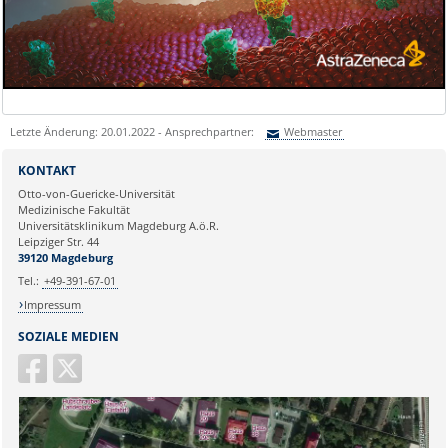
Letzte Änderung: 20.01.2022 - Ansprechpartner:
Webmaster
Sie können eine Nachricht versenden an:
Webmaster
KONTAKT
Ihre E-Mailadresse:
Otto-von-Guericke-Universität
Medizinische Fakultät
Universitätsklinikum Magdeburg A.ö.R.
Ihr Anliegen:
Leipziger Str. 44
39120 Magdeburg
Tel.:
+49-391-67-01
Impressum
SOZIALE MEDIEN