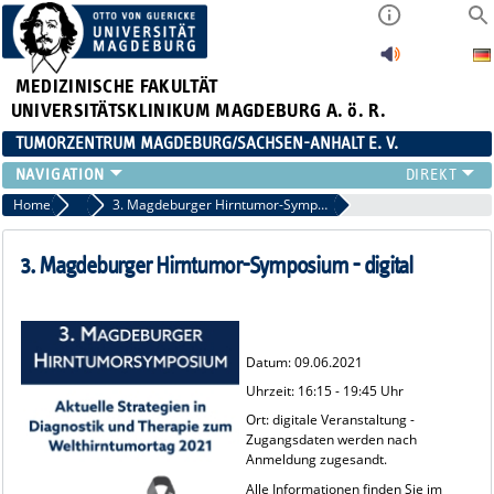
MEDIZINISCHE FAKULTÄT
UNIVERSITÄTSKLINIKUM MAGDEBURG A. ö. R.
TUMORZENTRUM MAGDEBURG/SACHSEN-ANHALT E. V.
ÜBER UNS
Home
Termine 2021
3. Magdeburger Hirntumor-Symposium - digital
TEAM
AKTUELLES
3. Magdeburger Hirntumor-Symposium - digital
VERANSTALTUNGEN
PROJEKTE
ARBEITSGRUPPEN
Datum: 09.06.2021
KONTAKT
Uhrzeit: 16:15 - 19:45 Uhr
ANMELDUNG HÄMATOLOGISCHER STAMMTISCH 02.09.2026
Ort: digitale Veranstaltung -
Zugangsdaten werden nach
Anmeldung zugesandt.
Alle Informationen finden Sie im