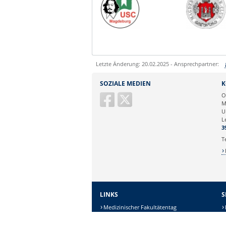
Letzte Änderung: 20.02.2025 - Ansprechpartner:
Sie können eine Nachricht versenden an:
SOZIALE MEDIEN
K
Ihre E-Mailadresse:
O
M
U
Ihr Anliegen:
L
3
T
LINKS
S
Medizinischer Fakultätentag
Verband der Universitätsklinika
Deutschlands e.V. (VUD)