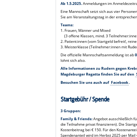
Ab 1.5.2025.
Anmeldungen im Anmeldezeitrau
Eine Mannschaft setzt sich aus vier Person
Sie am Veranstaltungstag in der entspreche
Teams:
1. Frauen, Männer und Mixed
(3 offene Klassen, mind. 3 Teilnehmer:inn
2. Patient:innen (vom Startgeld befreit!, rein
3. Meisterklasse (Teilnehmer:innen mit Rude
Die offizielle Mannschaftsanmeldung ist ab
0
lohnt sich also.
Alle Informationen zu Rudern gegen Kreb
Magdeburger Regatta finden Sie auf den
Besuchen Sie uns auch auf
Facebook
.
Startgebühr / Spende
3 Gruppen:
Family & Friends:
Angebot ausschließlich fü
die Teilnahme privat finanzieren). Die Startg
Kostenbeitrag bei € 150. Für den Kostenante
Spendenanteil wird im Herbst 2025 per Mail