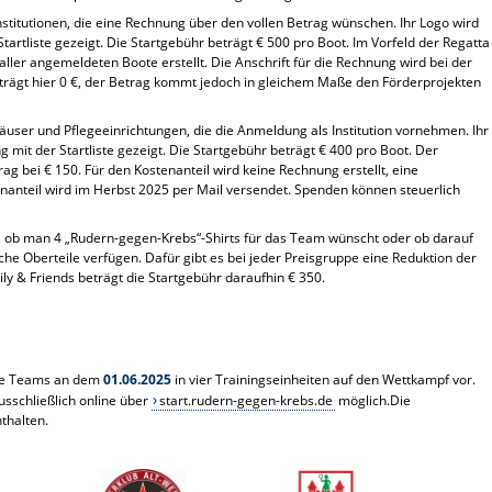
titutionen, die eine Rechnung über den vollen Betrag wünschen. Ihr Logo wird
tartliste gezeigt. Die Startgebühr beträgt € 500 pro Boot. Im Vorfeld der Regatta
ler angemeldeten Boote erstellt. Die Anschrift für die Rechnung wird bei der
rägt hier 0 €, der Betrag kommt jedoch in gleichem Maße den Förderprojekten
user und Pflegeeinrichtungen, die die Anmeldung als Institution vornehmen. Ihr
 mit der Startliste gezeigt. Die Startgebühr beträgt € 400 pro Boot. Der
rag bei € 150. Für den Kostenanteil wird keine Rechnung erstellt, eine
nteil wird im Herbst 2025 per Mail versendet. Spenden können steuerlich
ob man 4 „Rudern-gegen-Krebs“-Shirts für das Team wünscht oder ob darauf
tliche Oberteile verfügen. Dafür gibt es bei jeder Preisgruppe eine Reduktion der
ly & Friends beträgt die Startgebühr daraufhin € 350.
lle Teams an dem
01.06.2025
in vier Trainingseinheiten auf den Wettkampf vor.
usschließlich online über
start.rudern-gegen-krebs.de
möglich.Die
thalten.