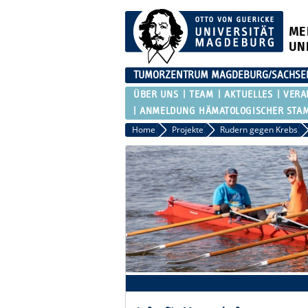
ME
UN
TUMORZENTRUM MAGDEBURG/SACHSEN-
ÜBER UNS
TEAM
AKTUELLES
VERA
ANMELDUNG HÄMATOLOGISCHER STAMM
Home
Projekte
Rudern gegen Krebs