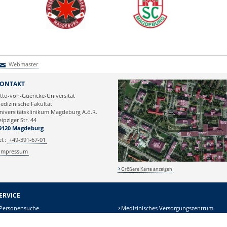
Webmaster
Webmaster
ONTAKT
tto-von-Guericke-Universität
edizinische Fakultät
niversitätsklinikum Magdeburg A.ö.R.
eipziger Str. 44
9120 Magdeburg
el.:
+49-391-67-01
Impressum
Größere Karte anzeigen
ERVICE
Personensuche
Medizinisches Versorgungszentrum
Kliniken/Institute/Einrichtungen
Kooperationspartner auf dem Campus
Veranstaltungskalender