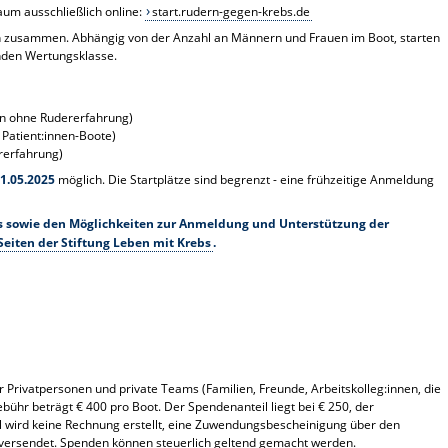
m ausschließlich online:
start.rudern-gegen-krebs.de
en zusammen. Abhängig von der Anzahl an Männern und Frauen im Boot, starten
nden Wertungsklasse.
en ohne Rudererfahrung)
e Patient:innen-Boote)
rerfahrung)
1.05.2025
möglich. Die Startplätze sind begrenzt - eine frühzeitige Anmeldung
s sowie den Möglichkeiten zur Anmeldung und Unterstützung der
Seiten der Stiftung Leben mit Krebs
.
r Privatpersonen und private Teams (Familien, Freunde, Arbeitskolleg:innen, die
ebühr beträgt € 400 pro Boot. Der Spendenanteil liegt bei € 250, der
il wird keine Rechnung erstellt, eine Zuwendungsbescheinigung über den
 versendet. Spenden können steuerlich geltend gemacht werden.