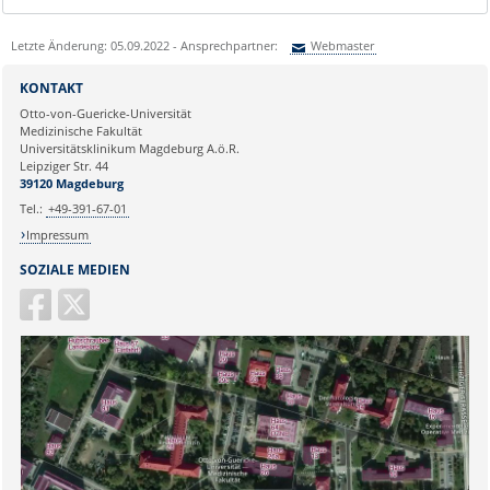
Letzte Änderung: 05.09.2022 - Ansprechpartner:
Webmaster
Sie können eine Nachricht versenden an:
Webmaster
KONTAKT
Ihre E-Mailadresse:
Otto-von-Guericke-Universität
Medizinische Fakultät
Universitätsklinikum Magdeburg A.ö.R.
Ihr Anliegen:
Leipziger Str. 44
39120 Magdeburg
Tel.:
+49-391-67-01
Impressum
SOZIALE MEDIEN