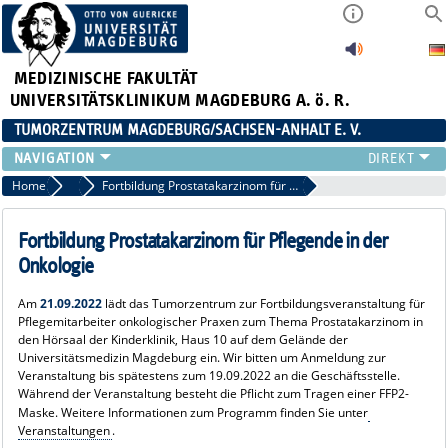
MEDIZINISCHE FAKULTÄT
UNIVERSITÄTSKLINIKUM MAGDEBURG A. ö. R.
TUMORZENTRUM MAGDEBURG/SACHSEN-ANHALT E. V.
ÜBER UNS
Home
Aktuelles
Fortbildung Prostatakarzinom für Pflegende in der Onkologie
TEAM
AKTUELLES
Fortbildung Prostatakarzinom für Pflegende in der
VERANSTALTUNGEN
Onkologie
PROJEKTE
Am
21.09.2022
lädt das Tumorzentrum zur Fortbildungsveranstaltung für
ARBEITSGRUPPEN
Pflegemitarbeiter onkologischer Praxen zum Thema Prostatakarzinom in
KONTAKT
den Hörsaal der Kinderklinik, Haus 10 auf dem Gelände der
Universitätsmedizin Magdeburg ein. Wir bitten
um Anmeldung zur
ANMELDUNG HÄMATOLOGISCHER STAMMTISCH 02.09.2026
Veranstaltung
bis spätestens zum 19.09.2022 an die Geschäftsstelle.
Während der Veranstaltung besteht die Pflicht zum Tragen einer FFP2-
Maske. Weitere Informationen zum Programm finden Sie unter
Veranstaltungen
.