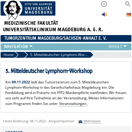
MEDIZINISCHE FAKULTÄT
UNIVERSITÄTSKLINIKUM MAGDEBURG A. ö. R.
TUMORZENTRUM MAGDEBURG/SACHSEN-ANHALT E. V.
ÜBER UNS
Home
Aktuelles
5. Mitteldeutscher Lymphom-Workshop
TEAM
AKTUELLES
5. Mitteldeutscher Lymphom-Workshop
VERANSTALTUNGEN
Am
09.11.2022
lädt das Tumorzentrum zum 5. Mitteldeutschen
PROJEKTE
Lymphom-Workshop in das Gesellschaftshaus Magdeburg ein. Die
ARBEITSGRUPPEN
Fortbildung wird in Präsenz mit FFP2-Maskenpflicht stattfinden. Wir freuen
uns sehr auf Ihre Teilnahme an der Veranstaltung. Weiter Informationen
KONTAKT
zum Programm finden Sie unter
Veranstaltungen
.
ANMELDUNG HÄMATOLOGISCHER STAMMTISCH 02.09.2026
Letzte Änderung: 08.11.2022 - Ansprechpartner:
Webmaster
Sie können eine Nachricht versenden an:
Webmaster