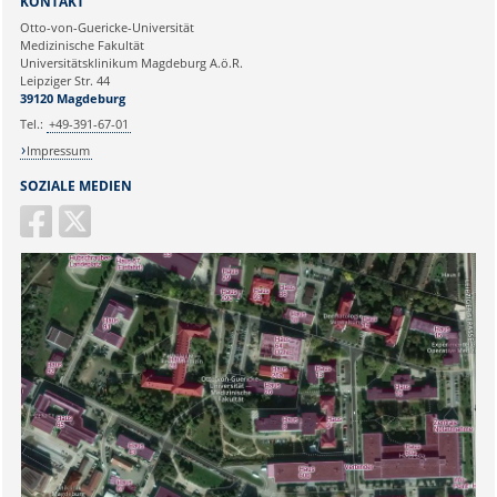
KONTAKT
Ihre E-Mailadresse:
Otto-von-Guericke-Universität
Medizinische Fakultät
Universitätsklinikum Magdeburg A.ö.R.
Ihr Anliegen:
Leipziger Str. 44
39120 Magdeburg
Tel.:
+49-391-67-01
Impressum
SOZIALE MEDIEN
Sicherheitsabfrage: